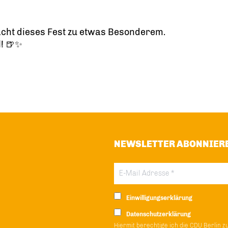
acht dieses Fest zu etwas Besonderem.
l! 🍺✨
NEWSLETTER ABONNIER
Einwilligungserklärung
Datenschutzerklärung
Hiermit berechtige ich die CDU Berlin z