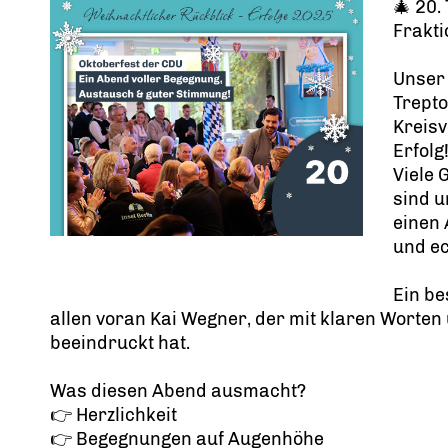
🎄 20.
Frakti
Unser 
Trept
Kreisv
Erfolg
Viele 
sind u
einen 
und ec
Ein b
allen voran Kai Wegner, der mit klaren Worten u
beeindruckt hat.
Was diesen Abend ausmacht?
👉 Herzlichkeit
👉 Begegnungen auf Augenhöhe