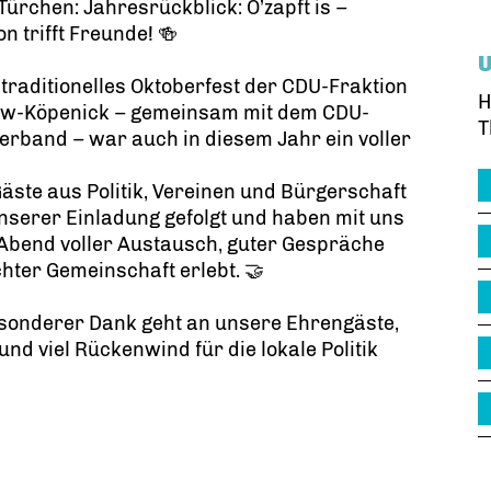
 Türchen: Jahresrückblick: O’zapft is –
on trifft Freunde! 🍻
traditionelles Oktoberfest der CDU-Fraktion
H
ow-Köpenick – gemeinsam mit dem CDU-
T
erband – war auch in diesem Jahr ein voller
!
Gäste aus Politik, Vereinen und Bürgerschaft
nserer Einladung gefolgt und haben mit uns
Abend voller Austausch, guter Gespräche
hter Gemeinschaft erlebt. 🤝
esonderer Dank geht an unsere Ehrengäste,
nd viel Rückenwind für die lokale Politik