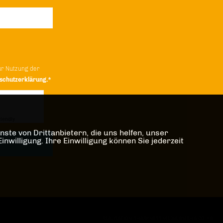
ur Nutzung der
schutzerklärung.*
iendly
Captcha ⇗
ste von Drittanbietern, die uns helfen, unser
illigung. Ihre Einwilligung können Sie jederzeit
REALISATION: SHARKNESS MEDIA GMBH & CO. KG