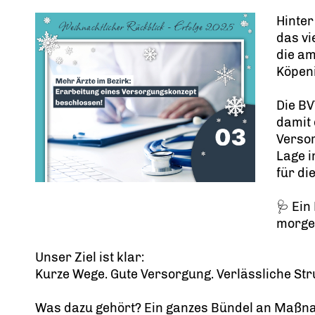
Hinter
das vi
die am
Köpen
Die BV
damit 
Versor
Lage i
für di
🩺 Ein
morg
Unser Ziel ist klar:
Kurze Wege. Gute Versorgung. Verlässliche Str
Was dazu gehört? Ein ganzes Bündel an Maßn