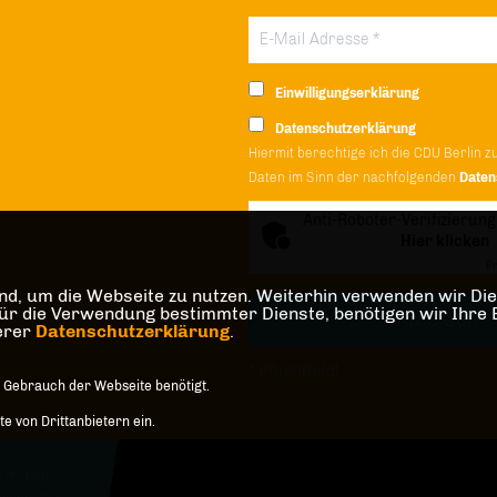
Einwilligungserklärung
Datenschutzerklärung
Hiermit berechtige ich die CDU Berlin z
Daten im Sinn der nachfolgenden
Daten
Anti-Roboter-Verifizierung
Hier klicken
Fr
d, um die Webseite zu nutzen. Weiterhin verwenden wir Dien
die Verwendung bestimmter Dienste, benötigen wir Ihre Einw
serer
Datenschutzerklärung
.
* Pflichtfeld!
 Gebrauch der Webseite benötigt.
 von Drittanbietern ein.
w-Köpenick