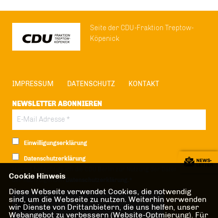
Seite der CDU-Fraktion Treptow-
Köpenick
IMPRESSUM
DATENSCHUTZ
KONTAKT
NEWSLETTER ABONNIEREN
Einwilligungserklärung
Datenschutzerklärung
Hiermit berechtige ich die CDU Berlin zur Nutzung der Daten im Sinn
Cookie Hinweis
der nachfolgenden
Datenschutzerklärung.*
Diese Webseite verwendet Cookies, die notwendig
Anti-Roboter-Verifizierung
sind, um die Webseite zu nutzen. Weiterhin verwenden
wir Dienste von Drittanbietern, die uns helfen, unser
Hier klicken
Webangebot zu verbessern (Website-Optmierung). Für