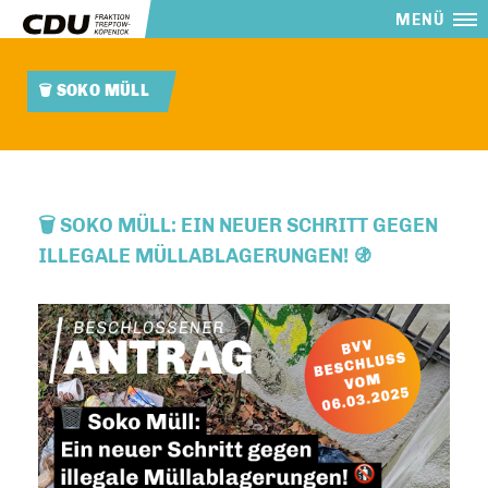
MENÜ
🗑️ SOKO MÜLL
🗑️ SOKO MÜLL: EIN NEUER SCHRITT GEGEN
ILLEGALE MÜLLABLAGERUNGEN! 🚯