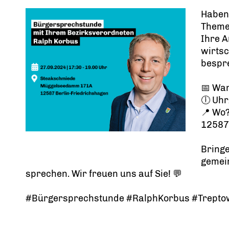
Haben 
Themen
Ihre A
wirtsc
bespr
📅 Wa
🕕 Uhr
📍 Wo
12587
Bringe
gemei
sprechen. Wir freuen uns auf Sie! 💬
#Bürgersprechstunde #RalphKorbus #TreptowK