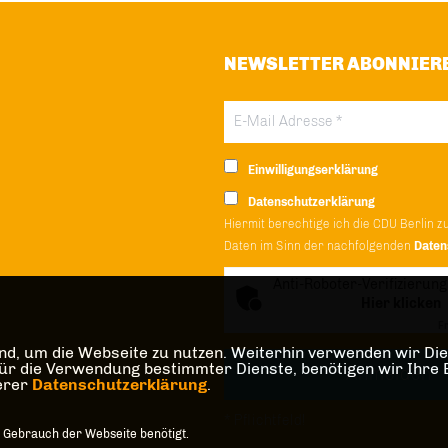
NEWSLETTER ABONNIER
Einwilligungserklärung
Datenschutzerklärung
Hiermit berechtige ich die CDU Berlin z
Daten im Sinn der nachfolgenden
Daten
Anti-Roboter-Verifizierung
Hier klicken
Fr
d, um die Webseite zu nutzen. Weiterhin verwenden wir Dien
die Verwendung bestimmter Dienste, benötigen wir Ihre Einw
serer
Datenschutzerklärung
.
* Pflichtfeld!
 Gebrauch der Webseite benötigt.