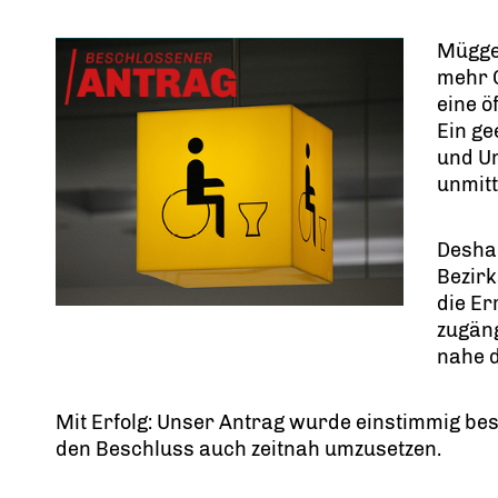
Mügge
mehr G
eine ö
Ein ge
und Um
unmit
Deshal
Bezir
die Er
zugäng
nahe 
Mit Erfolg: Unser Antrag wurde einstimmig bes
den Beschluss auch zeitnah umzusetzen.