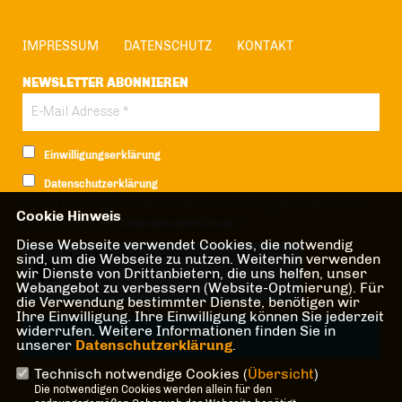
IMPRESSUM
DATENSCHUTZ
KONTAKT
NEWSLETTER ABONNIEREN
Einwilligungserklärung
Datenschutzerklärung
Hiermit berechtige ich die CDU Berlin zur Nutzung der Daten im Sinn
Cookie Hinweis
der nachfolgenden
Datenschutzerklärung.*
Diese Webseite verwendet Cookies, die notwendig
Anti-Roboter-Verifizierung
sind, um die Webseite zu nutzen. Weiterhin verwenden
wir Dienste von Drittanbietern, die uns helfen, unser
Hier klicken
Webangebot zu verbessern (Website-Optmierung). Für
Friendly
Captcha ⇗
die Verwendung bestimmter Dienste, benötigen wir
Ihre Einwilligung. Ihre Einwilligung können Sie jederzeit
widerrufen. Weitere Informationen finden Sie in
unserer
Datenschutzerklärung
.
Technisch notwendige Cookies (
Übersicht
)
* Pflichtfeld!
Die notwendigen Cookies werden allein für den