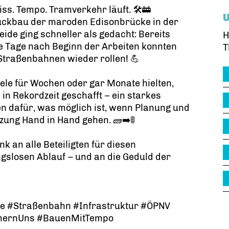
iss. Tempo. Tramverkehr läuft. 🛠️🚋
ückbau der maroden Edisonbrücke in der
ide ging schneller als gedacht: Bereits
H
e Tage nach Beginn der Arbeiten konnten
T
Straßenbahnen wieder rollen! 💪
ele für Wochen oder gar Monate hielten,
in Rekordzeit geschafft – ein starkes
n dafür, was möglich ist, wenn Planung und
ung Hand in Hand gehen. 🧱➡️🚦
nk an alle Beteiligten für diesen
gslosen Ablauf – und an die Geduld der
e #Straßenbahn #Infrastruktur #ÖPNV
mernUns #BauenMitTempo