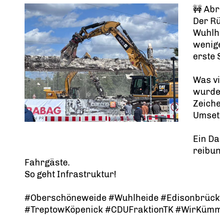
🚧 Abr
Der R
Wuhlhe
wenig
erste 
Was vi
wurde 
Zeiche
Umsetz
Ein Da
reibun
Fahrgäste.
So geht Infrastruktur!
#Oberschöneweide #Wuhlheide #Edisonbrück
#TreptowKöpenick #CDUFraktionTK #WirKüm