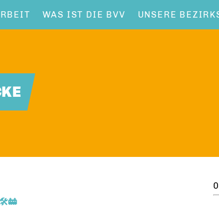
RBEIT
WAS IST DIE BVV
UNSERE BEZIRK
CKE
0
️🚋