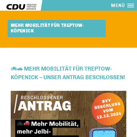
MENÜ
MEHR MOBILITÄT FÜR TREPTOW-
KÖPENICK
🚲🚗 MEHR MOBILITÄT FÜR TREPTOW-
KÖPENICK – UNSER ANTRAG BESCHLOSSEN!