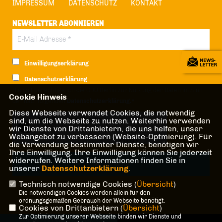
IMPRESSUM
DATENSCHUTZ
KONTAKT
NEWSLETTER ABONNIEREN
Einwilligungserklärung
Datenschutzerklärung
Hiermit berechtige ich die CDU Berlin zur Nutzung der Daten im Sinn
Cookie Hinweis
der nachfolgenden
Datenschutzerklärung.*
Diese Webseite verwendet Cookies, die notwendig
Anti-Roboter-Verifizierung
sind, um die Webseite zu nutzen. Weiterhin verwenden
wir Dienste von Drittanbietern, die uns helfen, unser
Hier klicken
Webangebot zu verbessern (Website-Optmierung). Für
Friendly
Captcha ⇗
die Verwendung bestimmter Dienste, benötigen wir
Ihre Einwilligung. Ihre Einwilligung können Sie jederzeit
widerrufen. Weitere Informationen finden Sie in
unserer
Datenschutzerklärung
.
Technisch notwendige Cookies (
Übersicht
)
* Pflichtfeld!
Die notwendigen Cookies werden allein für den
ordnungsgemäßen Gebrauch der Webseite benötigt.
Cookies von Drittanbietern (
Übersicht
)
Zur Optimierung unserer Webseite binden wir Dienste und
@2026 CDU-Fraktion Treptow-