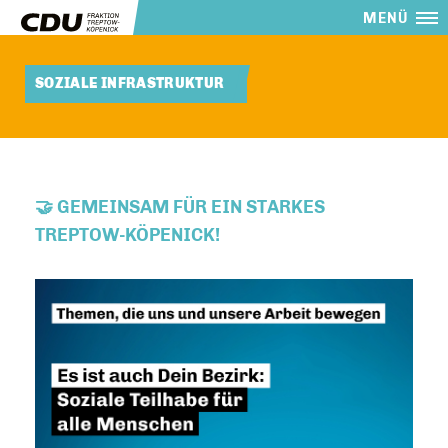
MENÜ
SOZIALE INFRASTRUKTUR
🤝 GEMEINSAM FÜR EIN STARKES
TREPTOW-KÖPENICK!