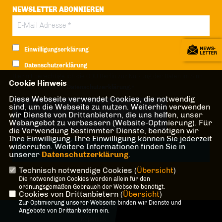
NEWSLETTER ABONNIEREN
Einwilligungserklärung
Datenschutzerklärung
Hiermit berechtige ich die CDU Berlin zur Nutzung der Daten im Sinn
Cookie Hinweis
der nachfolgenden
Datenschutzerklärung.*
Diese Webseite verwendet Cookies, die notwendig
Anti-Roboter-Verifizierung
sind, um die Webseite zu nutzen. Weiterhin verwenden
wir Dienste von Drittanbietern, die uns helfen, unser
Hier klicken
Webangebot zu verbessern (Website-Optmierung). Für
Friendly
Captcha ⇗
die Verwendung bestimmter Dienste, benötigen wir
Ihre Einwilligung. Ihre Einwilligung können Sie jederzeit
widerrufen. Weitere Informationen finden Sie in
unserer
Datenschutzerklärung
.
Technisch notwendige Cookies (
Übersicht
)
* Pflichtfeld!
Die notwendigen Cookies werden allein für den
ordnungsgemäßen Gebrauch der Webseite benötigt.
Cookies von Drittanbietern (
Übersicht
)
Zur Optimierung unserer Webseite binden wir Dienste und
@2026 CDU-Fraktion Treptow-
Angebote von Drittanbietern ein.
Köpenick