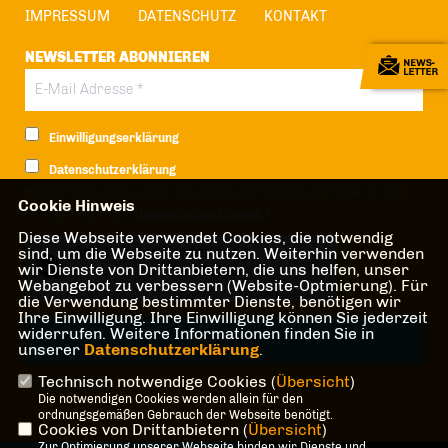
IMPRESSUM
DATENSCHUTZ
KONTAKT
NEWSLETTER ABONNIEREN
Einwilligungserklärung
Datenschutzerklärung
Hiermit berechtige ich die CDU Berlin zur Nutzung der Daten im Sinn
Cookie Hinweis
der nachfolgenden
Datenschutzerklärung.*
Diese Webseite verwendet Cookies, die notwendig
Anti-Roboter-Verifizierung
sind, um die Webseite zu nutzen. Weiterhin verwenden
wir Dienste von Drittanbietern, die uns helfen, unser
Hier klicken
Webangebot zu verbessern (Website-Optmierung). Für
Friendly
Captcha ⇗
die Verwendung bestimmter Dienste, benötigen wir
Ihre Einwilligung. Ihre Einwilligung können Sie jederzeit
widerrufen. Weitere Informationen finden Sie in
unserer
Datenschutzerklärung
.
Technisch notwendige Cookies (
Übersicht
)
* Pflichtfeld!
Die notwendigen Cookies werden allein für den
ordnungsgemäßen Gebrauch der Webseite benötigt.
Cookies von Drittanbietern (
Übersicht
)
Zur Optimierung unserer Webseite binden wir Dienste und