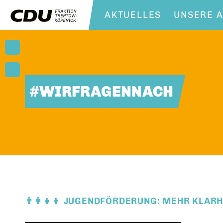
AKTUELLES
UNSERE A
#WIRFRAGENNACH
👨‍👩‍👧‍👦 JUGENDFÖRDERUNG: MEHR KLA