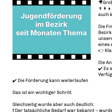
🎥Gro
👨‍👩‍
auch 
Die F
Bezirk
unsere
eines 
👉 Kla
Die An
✔️ Es 
Verfü
✔️ Die Förderung kann weiterlaufen
Das ist ein wichtiger Schritt.
Gleichzeitig wurde aber auch deutlich:
❗ Der tatsächliche Bedarf war bekannt – wurde