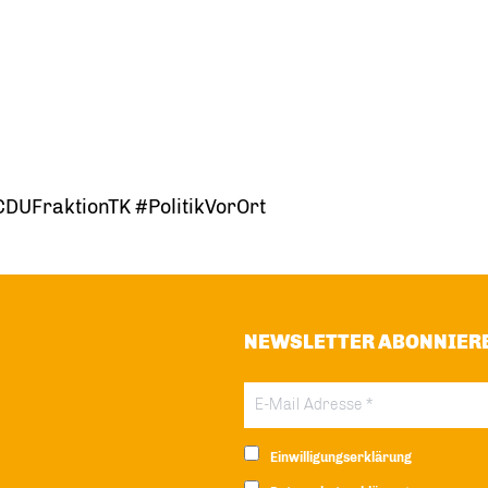
UFraktionTK #PolitikVorOrt
NEWSLETTER ABONNIER
Einwilligungserklärung