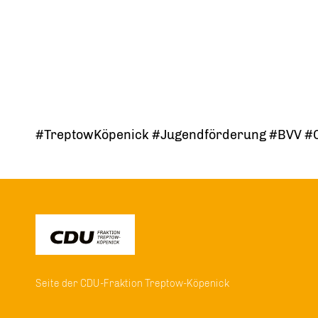
#TreptowKöpenick #Jugendförderung #BVV #CD
Seite der CDU-Fraktion Treptow-Köpenick